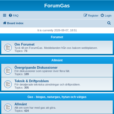
ForumGas
FAQ
Register
Login
S
Board index
e
It is currently 2026-08-07, 18:51
a
Forumet
r
Om Forumet
c
Tyck till om ForumGas. Meddelanden från oss bakom webbplatsen.
Topics:
73
h
Allmänt
Övergripande Diskussioner
För diskussioner som spänner över flera fält.
Topics:
189
Teknik & Driftproblem
För detaljerade tekniska utredningar och driftproblem.
Topics:
305
Gas - biogas, naturgas, hytan och vätgas
Allmänt
Allt om som har med gas att göra.
Topics:
424