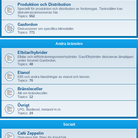
Produktion och Distribution
Speciellt för produktion och distribution av fordonsgas. Tankställen kan
diskuteras/annonseras här.
Topics:
552
Gasfordon
Diskussioner om specifika bilmodeller.
Topics:
771
Andra bränslen
Elbilar/hybrider
Elbilar och el/förbränningsmotorhybrider. Gas/Elhybrider diskuteras lämpligast
under forumet Gasfordon.
Topics:
48
Etanol
E85 och andra blandningar av etanol och bensin.
Topics:
70
Bränsleceller
Allt om bränsleceller.
Topics:
12
Övrigt
LPG, Biodiesel, metanol m.m.
Topics:
24
Socialt
Café Zeppelin
Diskutera fritt. Plats för Köp&Sälj.