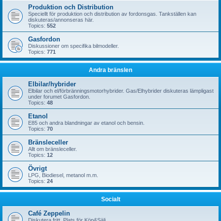
Produktion och Distribution
Speciellt för produktion och distribution av fordonsgas. Tankställen kan
diskuteras/annonseras här.
Topics:
552
Gasfordon
Diskussioner om specifika bilmodeller.
Topics:
771
Andra bränslen
Elbilar/hybrider
Elbilar och el/förbränningsmotorhybrider. Gas/Elhybrider diskuteras lämpligast
under forumet Gasfordon.
Topics:
48
Etanol
E85 och andra blandningar av etanol och bensin.
Topics:
70
Bränsleceller
Allt om bränsleceller.
Topics:
12
Övrigt
LPG, Biodiesel, metanol m.m.
Topics:
24
Socialt
Café Zeppelin
Diskutera fritt. Plats för Köp&Sälj.