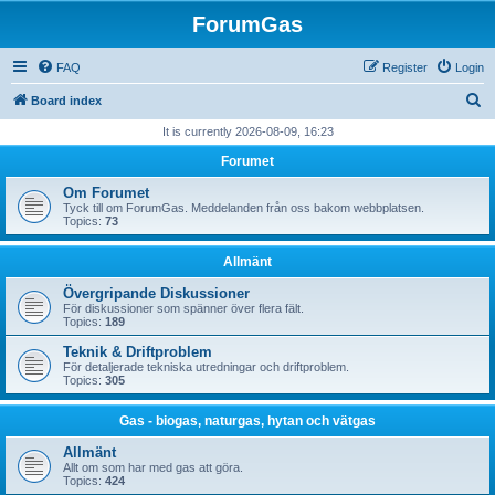
ForumGas
FAQ
Register
Login
S
Board index
e
It is currently 2026-08-09, 16:23
a
Forumet
r
Om Forumet
c
Tyck till om ForumGas. Meddelanden från oss bakom webbplatsen.
Topics:
73
h
Allmänt
Övergripande Diskussioner
För diskussioner som spänner över flera fält.
Topics:
189
Teknik & Driftproblem
För detaljerade tekniska utredningar och driftproblem.
Topics:
305
Gas - biogas, naturgas, hytan och vätgas
Allmänt
Allt om som har med gas att göra.
Topics:
424