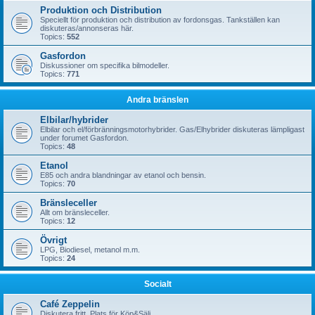
Produktion och Distribution
Speciellt för produktion och distribution av fordonsgas. Tankställen kan
diskuteras/annonseras här.
Topics:
552
Gasfordon
Diskussioner om specifika bilmodeller.
Topics:
771
Andra bränslen
Elbilar/hybrider
Elbilar och el/förbränningsmotorhybrider. Gas/Elhybrider diskuteras lämpligast
under forumet Gasfordon.
Topics:
48
Etanol
E85 och andra blandningar av etanol och bensin.
Topics:
70
Bränsleceller
Allt om bränsleceller.
Topics:
12
Övrigt
LPG, Biodiesel, metanol m.m.
Topics:
24
Socialt
Café Zeppelin
Diskutera fritt. Plats för Köp&Sälj.