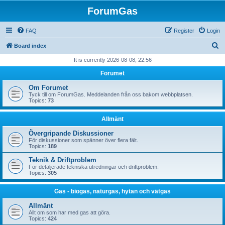
ForumGas
FAQ
Register
Login
S
Board index
e
It is currently 2026-08-08, 22:56
a
Forumet
r
Om Forumet
c
Tyck till om ForumGas. Meddelanden från oss bakom webbplatsen.
Topics:
73
h
Allmänt
Övergripande Diskussioner
För diskussioner som spänner över flera fält.
Topics:
189
Teknik & Driftproblem
För detaljerade tekniska utredningar och driftproblem.
Topics:
305
Gas - biogas, naturgas, hytan och vätgas
Allmänt
Allt om som har med gas att göra.
Topics:
424