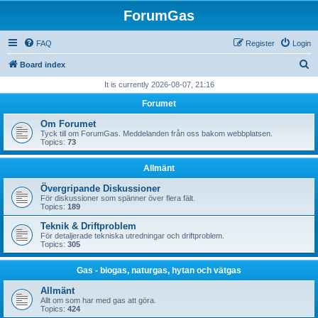
ForumGas
FAQ
Register
Login
S
Board index
e
It is currently 2026-08-07, 21:16
a
Forumet
r
Om Forumet
c
Tyck till om ForumGas. Meddelanden från oss bakom webbplatsen.
Topics:
73
h
Allmänt
Övergripande Diskussioner
För diskussioner som spänner över flera fält.
Topics:
189
Teknik & Driftproblem
För detaljerade tekniska utredningar och driftproblem.
Topics:
305
Gas - biogas, naturgas, hytan och vätgas
Allmänt
Allt om som har med gas att göra.
Topics:
424