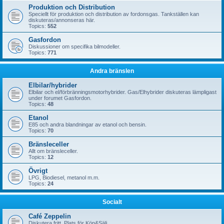
Produktion och Distribution
Speciellt för produktion och distribution av fordonsgas. Tankställen kan
diskuteras/annonseras här.
Topics:
552
Gasfordon
Diskussioner om specifika bilmodeller.
Topics:
771
Andra bränslen
Elbilar/hybrider
Elbilar och el/förbränningsmotorhybrider. Gas/Elhybrider diskuteras lämpligast
under forumet Gasfordon.
Topics:
48
Etanol
E85 och andra blandningar av etanol och bensin.
Topics:
70
Bränsleceller
Allt om bränsleceller.
Topics:
12
Övrigt
LPG, Biodiesel, metanol m.m.
Topics:
24
Socialt
Café Zeppelin
Diskutera fritt. Plats för Köp&Sälj.