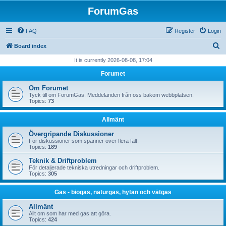
ForumGas
FAQ
Register
Login
S
Board index
e
It is currently 2026-08-08, 17:04
a
Forumet
r
Om Forumet
c
Tyck till om ForumGas. Meddelanden från oss bakom webbplatsen.
Topics:
73
h
Allmänt
Övergripande Diskussioner
För diskussioner som spänner över flera fält.
Topics:
189
Teknik & Driftproblem
För detaljerade tekniska utredningar och driftproblem.
Topics:
305
Gas - biogas, naturgas, hytan och vätgas
Allmänt
Allt om som har med gas att göra.
Topics:
424