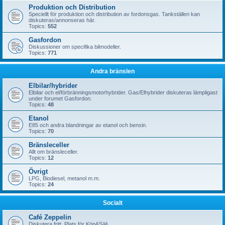
Produktion och Distribution
Speciellt för produktion och distribution av fordonsgas. Tankställen kan
diskuteras/annonseras här.
Topics:
552
Gasfordon
Diskussioner om specifika bilmodeller.
Topics:
771
Andra bränslen
Elbilar/hybrider
Elbilar och el/förbränningsmotorhybrider. Gas/Elhybrider diskuteras lämpligast
under forumet Gasfordon.
Topics:
48
Etanol
E85 och andra blandningar av etanol och bensin.
Topics:
70
Bränsleceller
Allt om bränsleceller.
Topics:
12
Övrigt
LPG, Biodiesel, metanol m.m.
Topics:
24
Socialt
Café Zeppelin
Diskutera fritt. Plats för Köp&Sälj.