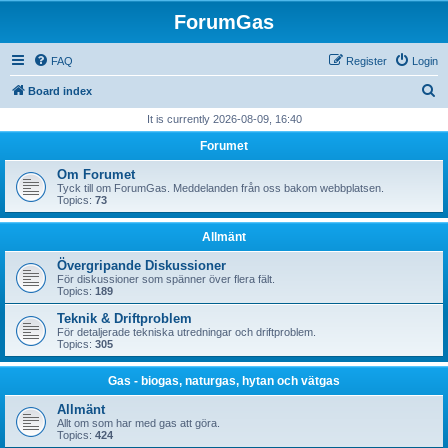
ForumGas
FAQ
Register
Login
S
Board index
e
It is currently 2026-08-09, 16:40
a
Forumet
r
Om Forumet
c
Tyck till om ForumGas. Meddelanden från oss bakom webbplatsen.
Topics:
73
h
Allmänt
Övergripande Diskussioner
För diskussioner som spänner över flera fält.
Topics:
189
Teknik & Driftproblem
För detaljerade tekniska utredningar och driftproblem.
Topics:
305
Gas - biogas, naturgas, hytan och vätgas
Allmänt
Allt om som har med gas att göra.
Topics:
424