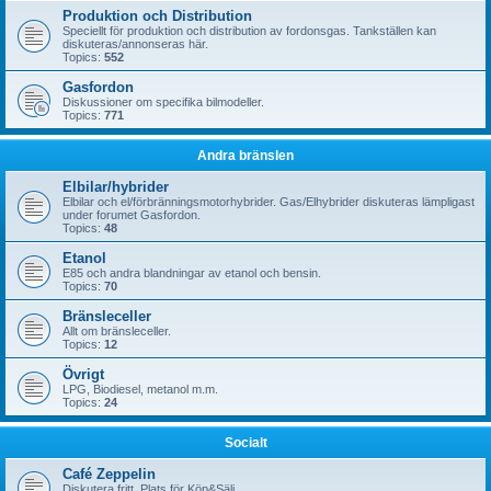
Produktion och Distribution
Speciellt för produktion och distribution av fordonsgas. Tankställen kan
diskuteras/annonseras här.
Topics:
552
Gasfordon
Diskussioner om specifika bilmodeller.
Topics:
771
Andra bränslen
Elbilar/hybrider
Elbilar och el/förbränningsmotorhybrider. Gas/Elhybrider diskuteras lämpligast
under forumet Gasfordon.
Topics:
48
Etanol
E85 och andra blandningar av etanol och bensin.
Topics:
70
Bränsleceller
Allt om bränsleceller.
Topics:
12
Övrigt
LPG, Biodiesel, metanol m.m.
Topics:
24
Socialt
Café Zeppelin
Diskutera fritt. Plats för Köp&Sälj.