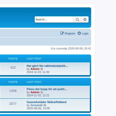
Search
Advanced search
Register
Login
It is currently 2026-08-06, 20:41
POSTS
LAST POST
L
Har gjort lite vaktmästarjobb…
P
422
a
V
by
Admin
s
i
2024-11-03, 11:49
o
t
e
p
w
s
o
t
POSTS
LAST POST
s
h
t
t
e
L
Finns det hopp för att politi…
P
l
1359
a
V
by
Admin
a
s
s
i
2024-11-03, 12:21
t
o
t
e
e
p
w
L
Gasverkstäder Skåne/Halland
s
P
2077
s
o
t
a
V
by
Arneande
t
s
h
s
i
2025-08-06, 14:08
p
o
t
t
e
t
e
o
l
p
w
s