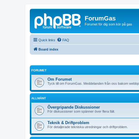
ForumGas
Forumet för dig som kör på gas
Quick links
FAQ
Board index
FORUMET
Om Forumet
Tyck till om ForumGas. Meddelanden från oss bakom webbp
ALLMÄNT
Övergripande Diskussioner
För diskussioner som spänner över flera fält.
Teknik & Driftproblem
För detaljerade tekniska utredningar och driftproblem.