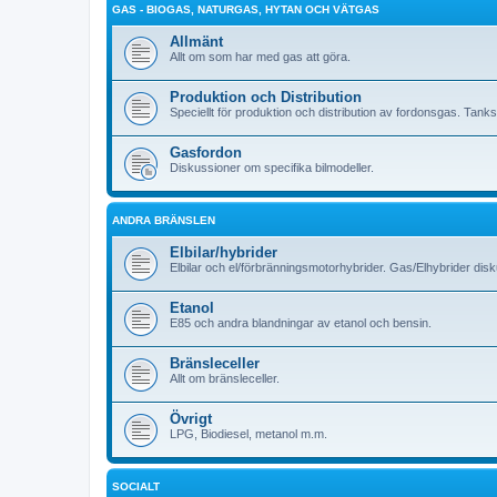
GAS - BIOGAS, NATURGAS, HYTAN OCH VÄTGAS
Allmänt
Allt om som har med gas att göra.
Produktion och Distribution
Speciellt för produktion och distribution av fordonsgas. Tank
Gasfordon
Diskussioner om specifika bilmodeller.
ANDRA BRÄNSLEN
Elbilar/hybrider
Elbilar och el/förbränningsmotorhybrider. Gas/Elhybrider dis
Etanol
E85 och andra blandningar av etanol och bensin.
Bränsleceller
Allt om bränsleceller.
Övrigt
LPG, Biodiesel, metanol m.m.
SOCIALT