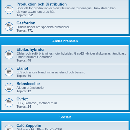
Produktion och Distribution
Speciellt för produktion och distribution av fordonsgas. Tankställen kan
diskuteras/annonseras här.
Topics:
552
Gasfordon
Diskussioner om specifika bilmodeller.
Topics:
771
Andra bränslen
Elbilar/hybrider
Elbilar och el/förbränningsmotorhybrider. Gas/Elhybrider diskuteras lämpligast
under forumet Gasfordon.
Topics:
48
Etanol
E85 och andra blandningar av etanol och bensin.
Topics:
70
Bränsleceller
Allt om bränsleceller.
Topics:
12
Övrigt
LPG, Biodiesel, metanol m.m.
Topics:
24
Socialt
Café Zeppelin
Diskutera fritt. Plats för Köp&Sälj.