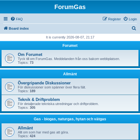
ForumGas
FAQ
Register
Login
S
Board index
e
It is currently 2026-08-07, 21:17
a
Forumet
r
Om Forumet
c
Tyck till om ForumGas. Meddelanden från oss bakom webbplatsen.
Topics:
73
h
Allmänt
Övergripande Diskussioner
För diskussioner som spänner över flera fält.
Topics:
189
Teknik & Driftproblem
För detaljerade tekniska utredningar och driftproblem.
Topics:
305
Gas - biogas, naturgas, hytan och vätgas
Allmänt
Allt om som har med gas att göra.
Topics:
424