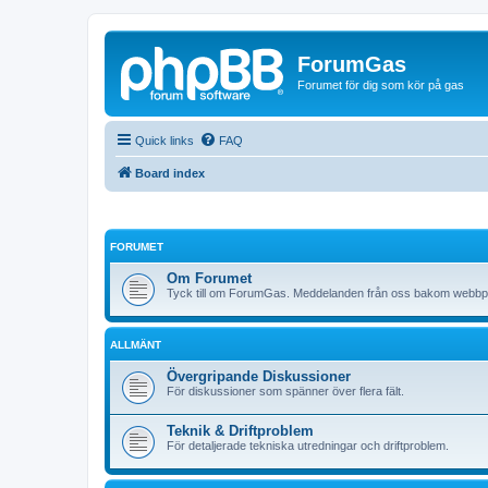
ForumGas
Forumet för dig som kör på gas
Quick links
FAQ
Board index
FORUMET
Om Forumet
Tyck till om ForumGas. Meddelanden från oss bakom webbp
ALLMÄNT
Övergripande Diskussioner
För diskussioner som spänner över flera fält.
Teknik & Driftproblem
För detaljerade tekniska utredningar och driftproblem.