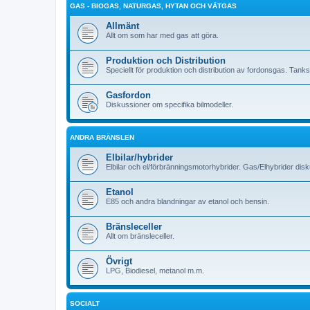
GAS - BIOGAS, NATURGAS, HYTAN OCH VÄTGAS
Allmänt
Allt om som har med gas att göra.
Produktion och Distribution
Speciellt för produktion och distribution av fordonsgas. Tank
Gasfordon
Diskussioner om specifika bilmodeller.
ANDRA BRÄNSLEN
Elbilar/hybrider
Elbilar och el/förbränningsmotorhybrider. Gas/Elhybrider dis
Etanol
E85 och andra blandningar av etanol och bensin.
Bränsleceller
Allt om bränsleceller.
Övrigt
LPG, Biodiesel, metanol m.m.
SOCIALT