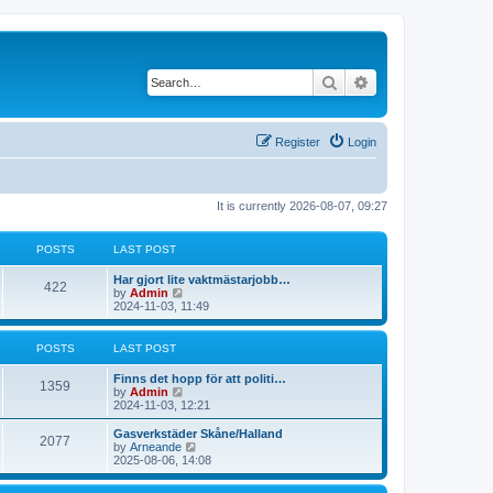
Search
Advanced search
Register
Login
It is currently 2026-08-07, 09:27
POSTS
LAST POST
L
Har gjort lite vaktmästarjobb…
P
422
a
V
by
Admin
s
i
2024-11-03, 11:49
o
t
e
p
w
s
o
t
POSTS
LAST POST
s
h
t
t
e
L
Finns det hopp för att politi…
P
l
1359
a
V
by
Admin
a
s
s
i
2024-11-03, 12:21
t
o
t
e
e
p
w
L
Gasverkstäder Skåne/Halland
s
P
2077
s
o
t
a
V
by
Arneande
t
s
h
s
i
2025-08-06, 14:08
p
o
t
t
e
t
e
o
l
p
w
s