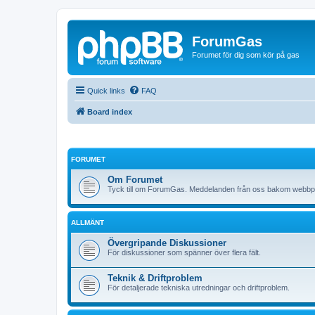
ForumGas
Forumet för dig som kör på gas
Quick links
FAQ
Board index
FORUMET
Om Forumet
Tyck till om ForumGas. Meddelanden från oss bakom webbp
ALLMÄNT
Övergripande Diskussioner
För diskussioner som spänner över flera fält.
Teknik & Driftproblem
För detaljerade tekniska utredningar och driftproblem.