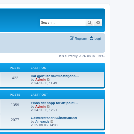
Search
Advanced search
Register
Login
It is currently 2026-08-07, 19:42
POSTS
LAST POST
L
Har gjort lite vaktmästarjobb…
P
422
a
V
by
Admin
s
i
2024-11-03, 11:49
o
t
e
p
w
s
o
t
POSTS
LAST POST
s
h
t
t
e
L
Finns det hopp för att politi…
P
l
1359
a
V
by
Admin
a
s
s
i
2024-11-03, 12:21
t
o
t
e
e
p
w
L
Gasverkstäder Skåne/Halland
s
P
2077
s
o
t
a
V
by
Arneande
t
s
h
s
i
2025-08-06, 14:08
p
o
t
t
e
t
e
o
l
p
w
s