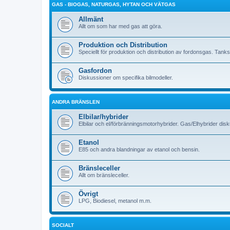
GAS - BIOGAS, NATURGAS, HYTAN OCH VÄTGAS
Allmänt
Allt om som har med gas att göra.
Produktion och Distribution
Speciellt för produktion och distribution av fordonsgas. Tank
Gasfordon
Diskussioner om specifika bilmodeller.
ANDRA BRÄNSLEN
Elbilar/hybrider
Elbilar och el/förbränningsmotorhybrider. Gas/Elhybrider dis
Etanol
E85 och andra blandningar av etanol och bensin.
Bränsleceller
Allt om bränsleceller.
Övrigt
LPG, Biodiesel, metanol m.m.
SOCIALT