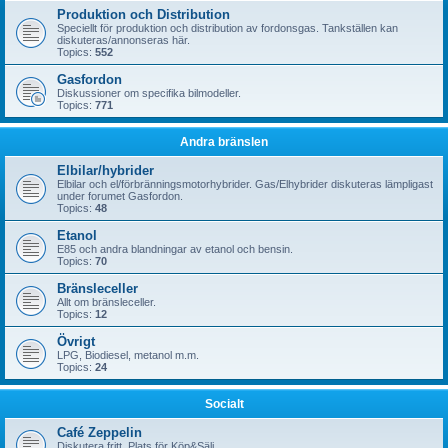
Produktion och Distribution
Speciellt för produktion och distribution av fordonsgas. Tankställen kan
diskuteras/annonseras här.
Topics:
552
Gasfordon
Diskussioner om specifika bilmodeller.
Topics:
771
Andra bränslen
Elbilar/hybrider
Elbilar och el/förbränningsmotorhybrider. Gas/Elhybrider diskuteras lämpligast
under forumet Gasfordon.
Topics:
48
Etanol
E85 och andra blandningar av etanol och bensin.
Topics:
70
Bränsleceller
Allt om bränsleceller.
Topics:
12
Övrigt
LPG, Biodiesel, metanol m.m.
Topics:
24
Socialt
Café Zeppelin
Diskutera fritt. Plats för Köp&Sälj.