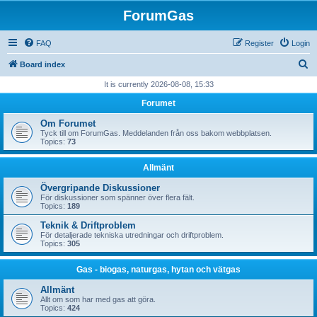
ForumGas
FAQ
Register
Login
S
Board index
e
It is currently 2026-08-08, 15:33
a
Forumet
r
Om Forumet
c
Tyck till om ForumGas. Meddelanden från oss bakom webbplatsen.
Topics:
73
h
Allmänt
Övergripande Diskussioner
För diskussioner som spänner över flera fält.
Topics:
189
Teknik & Driftproblem
För detaljerade tekniska utredningar och driftproblem.
Topics:
305
Gas - biogas, naturgas, hytan och vätgas
Allmänt
Allt om som har med gas att göra.
Topics:
424