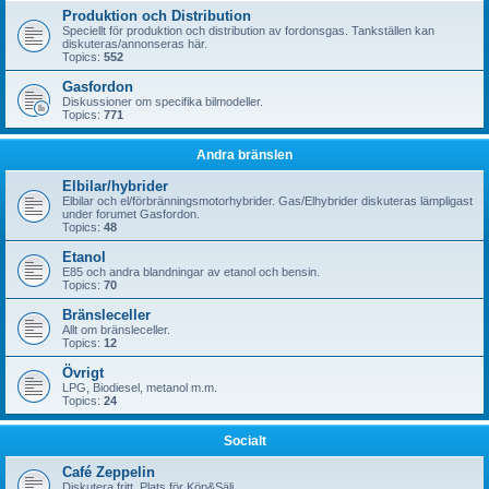
Produktion och Distribution
Speciellt för produktion och distribution av fordonsgas. Tankställen kan
diskuteras/annonseras här.
Topics:
552
Gasfordon
Diskussioner om specifika bilmodeller.
Topics:
771
Andra bränslen
Elbilar/hybrider
Elbilar och el/förbränningsmotorhybrider. Gas/Elhybrider diskuteras lämpligast
under forumet Gasfordon.
Topics:
48
Etanol
E85 och andra blandningar av etanol och bensin.
Topics:
70
Bränsleceller
Allt om bränsleceller.
Topics:
12
Övrigt
LPG, Biodiesel, metanol m.m.
Topics:
24
Socialt
Café Zeppelin
Diskutera fritt. Plats för Köp&Sälj.