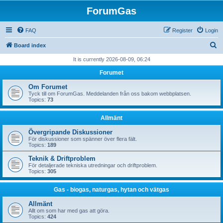
ForumGas
FAQ
Register
Login
S
Board index
e
It is currently 2026-08-09, 06:24
a
Forumet
r
Om Forumet
c
Tyck till om ForumGas. Meddelanden från oss bakom webbplatsen.
Topics:
73
h
Allmänt
Övergripande Diskussioner
För diskussioner som spänner över flera fält.
Topics:
189
Teknik & Driftproblem
För detaljerade tekniska utredningar och driftproblem.
Topics:
305
Gas - biogas, naturgas, hytan och vätgas
Allmänt
Allt om som har med gas att göra.
Topics:
424