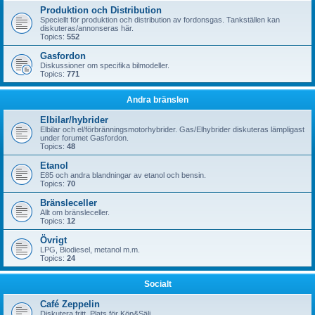
Produktion och Distribution
Speciellt för produktion och distribution av fordonsgas. Tankställen kan
diskuteras/annonseras här.
Topics:
552
Gasfordon
Diskussioner om specifika bilmodeller.
Topics:
771
Andra bränslen
Elbilar/hybrider
Elbilar och el/förbränningsmotorhybrider. Gas/Elhybrider diskuteras lämpligast
under forumet Gasfordon.
Topics:
48
Etanol
E85 och andra blandningar av etanol och bensin.
Topics:
70
Bränsleceller
Allt om bränsleceller.
Topics:
12
Övrigt
LPG, Biodiesel, metanol m.m.
Topics:
24
Socialt
Café Zeppelin
Diskutera fritt. Plats för Köp&Sälj.