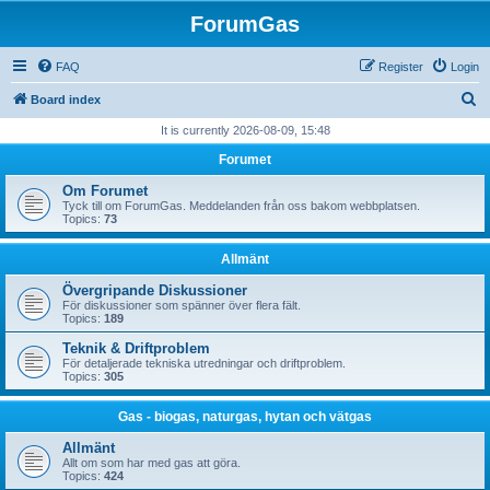
ForumGas
FAQ
Register
Login
S
Board index
e
It is currently 2026-08-09, 15:48
a
Forumet
r
Om Forumet
c
Tyck till om ForumGas. Meddelanden från oss bakom webbplatsen.
Topics:
73
h
Allmänt
Övergripande Diskussioner
För diskussioner som spänner över flera fält.
Topics:
189
Teknik & Driftproblem
För detaljerade tekniska utredningar och driftproblem.
Topics:
305
Gas - biogas, naturgas, hytan och vätgas
Allmänt
Allt om som har med gas att göra.
Topics:
424