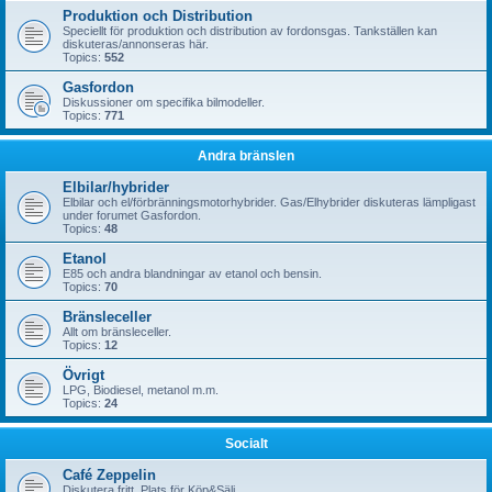
Produktion och Distribution
Speciellt för produktion och distribution av fordonsgas. Tankställen kan
diskuteras/annonseras här.
Topics:
552
Gasfordon
Diskussioner om specifika bilmodeller.
Topics:
771
Andra bränslen
Elbilar/hybrider
Elbilar och el/förbränningsmotorhybrider. Gas/Elhybrider diskuteras lämpligast
under forumet Gasfordon.
Topics:
48
Etanol
E85 och andra blandningar av etanol och bensin.
Topics:
70
Bränsleceller
Allt om bränsleceller.
Topics:
12
Övrigt
LPG, Biodiesel, metanol m.m.
Topics:
24
Socialt
Café Zeppelin
Diskutera fritt. Plats för Köp&Sälj.