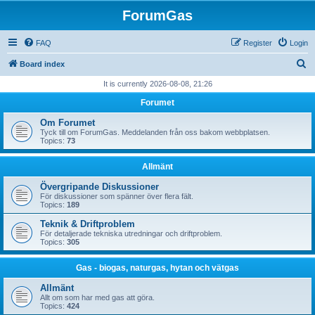
ForumGas
FAQ
Register
Login
S
Board index
e
It is currently 2026-08-08, 21:26
a
Forumet
r
Om Forumet
c
Tyck till om ForumGas. Meddelanden från oss bakom webbplatsen.
Topics:
73
h
Allmänt
Övergripande Diskussioner
För diskussioner som spänner över flera fält.
Topics:
189
Teknik & Driftproblem
För detaljerade tekniska utredningar och driftproblem.
Topics:
305
Gas - biogas, naturgas, hytan och vätgas
Allmänt
Allt om som har med gas att göra.
Topics:
424