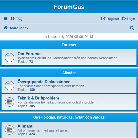
ForumGas
FAQ
Register
Login
S
Board index
e
It is currently 2026-08-06, 04:13
a
Forumet
r
Om Forumet
c
Tyck till om ForumGas. Meddelanden från oss bakom webbplatsen.
Topics:
73
h
Allmänt
Övergripande Diskussioner
För diskussioner som spänner över flera fält.
Topics:
189
Teknik & Driftproblem
För detaljerade tekniska utredningar och driftproblem.
Topics:
305
Gas - biogas, naturgas, hytan och vätgas
Allmänt
Allt om som har med gas att göra.
Topics:
424