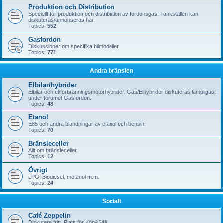
Produktion och Distribution
Speciellt för produktion och distribution av fordonsgas. Tankställen kan
diskuteras/annonseras här.
Topics:
552
Gasfordon
Diskussioner om specifika bilmodeller.
Topics:
771
Andra bränslen
Elbilar/hybrider
Elbilar och el/förbränningsmotorhybrider. Gas/Elhybrider diskuteras lämpligast
under forumet Gasfordon.
Topics:
48
Etanol
E85 och andra blandningar av etanol och bensin.
Topics:
70
Bränsleceller
Allt om bränsleceller.
Topics:
12
Övrigt
LPG, Biodiesel, metanol m.m.
Topics:
24
Socialt
Café Zeppelin
Diskutera fritt. Plats för Köp&Sälj.