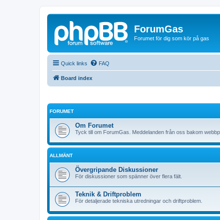
ForumGas
Forumet för dig som kör på gas
Quick links
FAQ
Board index
FORUMET
Om Forumet
Tyck till om ForumGas. Meddelanden från oss bakom webbp
ALLMÄNT
Övergripande Diskussioner
För diskussioner som spänner över flera fält.
Teknik & Driftproblem
För detaljerade tekniska utredningar och driftproblem.