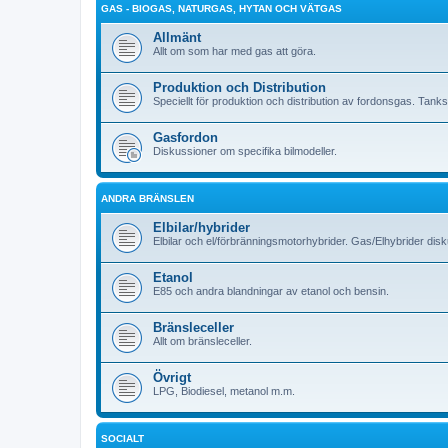
GAS - BIOGAS, NATURGAS, HYTAN OCH VÄTGAS
Allmänt
Allt om som har med gas att göra.
Produktion och Distribution
Speciellt för produktion och distribution av fordonsgas. Tank
Gasfordon
Diskussioner om specifika bilmodeller.
ANDRA BRÄNSLEN
Elbilar/hybrider
Elbilar och el/förbränningsmotorhybrider. Gas/Elhybrider dis
Etanol
E85 och andra blandningar av etanol och bensin.
Bränsleceller
Allt om bränsleceller.
Övrigt
LPG, Biodiesel, metanol m.m.
SOCIALT