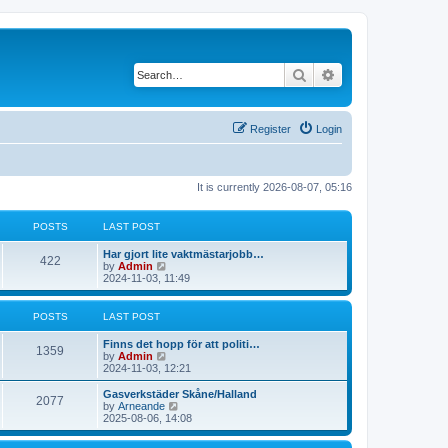
Search
Advanced search
Register
Login
It is currently 2026-08-07, 05:16
POSTS
LAST POST
L
Har gjort lite vaktmästarjobb…
P
422
a
V
by
Admin
s
i
2024-11-03, 11:49
o
t
e
p
w
s
o
t
POSTS
LAST POST
s
h
t
t
e
L
Finns det hopp för att politi…
P
l
1359
a
V
by
Admin
a
s
s
i
2024-11-03, 12:21
t
o
t
e
e
p
w
L
Gasverkstäder Skåne/Halland
s
P
2077
s
o
t
a
V
by
Arneande
t
s
h
s
i
2025-08-06, 14:08
p
o
t
t
e
t
e
o
l
p
w
s