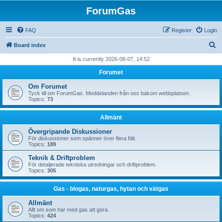
ForumGas
FAQ
Register
Login
S
Board index
e
It is currently 2026-08-07, 14:52
a
Forumet
r
Om Forumet
c
Tyck till om ForumGas. Meddelanden från oss bakom webbplatsen.
Topics:
73
h
Allmänt
Övergripande Diskussioner
För diskussioner som spänner över flera fält.
Topics:
189
Teknik & Driftproblem
För detaljerade tekniska utredningar och driftproblem.
Topics:
305
Gas - biogas, naturgas, hytan och vätgas
Allmänt
Allt om som har med gas att göra.
Topics:
424