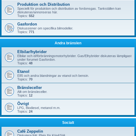
Produktion och Distribution
Speciellt för produktion och distribution av fordonsgas. Tankställen kan
diskuteras/annonseras här.
Topics:
552
Gasfordon
Diskussioner om specifika bilmodeller.
Topics:
771
Andra bränslen
Elbilar/hybrider
Elbilar och el/förbränningsmotorhybrider. Gas/Elhybrider diskuteras lämpligast
under forumet Gasfordon.
Topics:
48
Etanol
E85 och andra blandningar av etanol och bensin.
Topics:
70
Bränsleceller
Allt om bränsleceller.
Topics:
12
Övrigt
LPG, Biodiesel, metanol m.m.
Topics:
24
Socialt
Café Zeppelin
Diskutera fritt. Plats för Köp&Sälj.