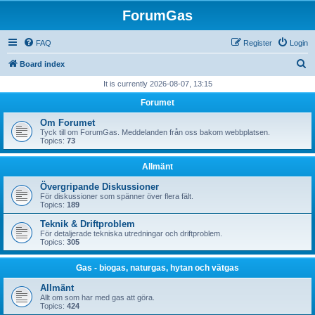
ForumGas
FAQ
Register
Login
S
Board index
e
It is currently 2026-08-07, 13:15
a
Forumet
r
Om Forumet
c
Tyck till om ForumGas. Meddelanden från oss bakom webbplatsen.
Topics:
73
h
Allmänt
Övergripande Diskussioner
För diskussioner som spänner över flera fält.
Topics:
189
Teknik & Driftproblem
För detaljerade tekniska utredningar och driftproblem.
Topics:
305
Gas - biogas, naturgas, hytan och vätgas
Allmänt
Allt om som har med gas att göra.
Topics:
424