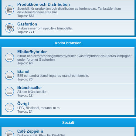
Produktion och Distribution
Speciellt för produktion och distribution av fordonsgas. Tankställen kan
diskuteras/annonseras här.
Topics:
552
Gasfordon
Diskussioner om specifika bilmodeller.
Topics:
771
Andra bränslen
Elbilar/hybrider
Elbilar och el/förbränningsmotorhybrider. Gas/Elhybrider diskuteras lämpligast
under forumet Gasfordon.
Topics:
48
Etanol
E85 och andra blandningar av etanol och bensin.
Topics:
70
Bränsleceller
Allt om bränsleceller.
Topics:
12
Övrigt
LPG, Biodiesel, metanol m.m.
Topics:
24
Socialt
Café Zeppelin
Diskutera fritt. Plats för Köp&Sälj.