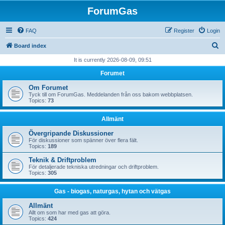
ForumGas
FAQ
Register
Login
S
Board index
e
It is currently 2026-08-09, 09:51
a
Forumet
r
Om Forumet
c
Tyck till om ForumGas. Meddelanden från oss bakom webbplatsen.
Topics:
73
h
Allmänt
Övergripande Diskussioner
För diskussioner som spänner över flera fält.
Topics:
189
Teknik & Driftproblem
För detaljerade tekniska utredningar och driftproblem.
Topics:
305
Gas - biogas, naturgas, hytan och vätgas
Allmänt
Allt om som har med gas att göra.
Topics:
424