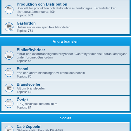
Produktion och Distribution
Speciellt för produktion och distribution av fordonsgas. Tankställen kan
diskuteras/annonseras här.
Topics:
552
Gasfordon
Diskussioner om specifika bilmodeller.
Topics:
771
Andra bränslen
Elbilar/hybrider
Elbilar och el/förbränningsmotorhybrider. Gas/Elhybrider diskuteras lämpligast
under forumet Gasfordon.
Topics:
48
Etanol
E85 och andra blandningar av etanol och bensin.
Topics:
70
Bränsleceller
Allt om bränsleceller.
Topics:
12
Övrigt
LPG, Biodiesel, metanol m.m.
Topics:
24
Socialt
Café Zeppelin
Diskutera fritt. Plats för Köp&Sälj.