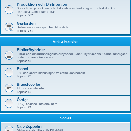
Produktion och Distribution
Speciellt för produktion och distribution av fordonsgas. Tankställen kan
diskuteras/annonseras här.
Topics:
552
Gasfordon
Diskussioner om specifika bilmodeller.
Topics:
771
Andra bränslen
Elbilar/hybrider
Elbilar och el/förbränningsmotorhybrider. Gas/Elhybrider diskuteras lämpligast
under forumet Gasfordon.
Topics:
48
Etanol
E85 och andra blandningar av etanol och bensin.
Topics:
70
Bränsleceller
Allt om bränsleceller.
Topics:
12
Övrigt
LPG, Biodiesel, metanol m.m.
Topics:
24
Socialt
Café Zeppelin
Diskutera fritt. Plats för Köp&Sälj.