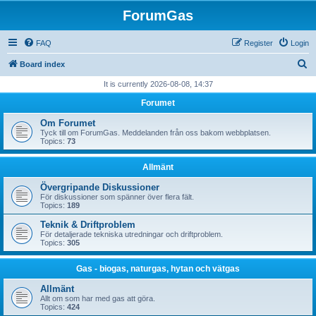
ForumGas
FAQ
Register
Login
S
Board index
e
It is currently 2026-08-08, 14:37
a
Forumet
r
Om Forumet
c
Tyck till om ForumGas. Meddelanden från oss bakom webbplatsen.
Topics:
73
h
Allmänt
Övergripande Diskussioner
För diskussioner som spänner över flera fält.
Topics:
189
Teknik & Driftproblem
För detaljerade tekniska utredningar och driftproblem.
Topics:
305
Gas - biogas, naturgas, hytan och vätgas
Allmänt
Allt om som har med gas att göra.
Topics:
424